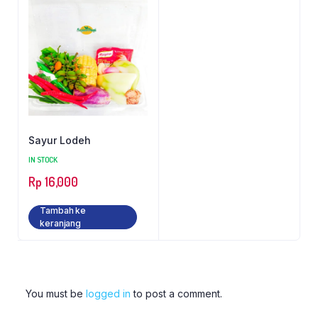
Sayur Lodeh
IN STOCK
Rp
16,000
Tambah ke
keranjang
You must be
logged in
to post a comment.