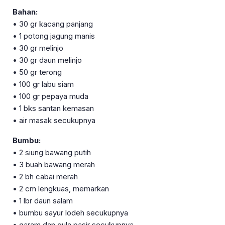
Bahan:
• 30 gr kacang panjang
• 1 potong jagung manis
• 30 gr melinjo
• 30 gr daun melinjo
• 50 gr terong
• 100 gr labu siam
• 100 gr pepaya muda
• 1 bks santan kemasan
• air masak secukupnya
Bumbu:
• 2 siung bawang putih
• 3 buah bawang merah
• 2 bh cabai merah
• 2 cm lengkuas, memarkan
• 1 lbr daun salam
• bumbu sayur lodeh secukupnya
• garam dan gula pasir secukupnya