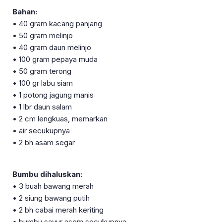
Bahan:
• 40 gram kacang panjang
• 50 gram melinjo
• 40 gram daun melinjo
• 100 gram pepaya muda
• 50 gram terong
• 100 gr labu siam
• 1 potong jagung manis
• 1 lbr daun salam
• 2 cm lengkuas, memarkan
• air secukupnya
• 2 bh asam segar
Bumbu dihaluskan:
• 3 buah bawang merah
• 2 siung bawang putih
• 2 bh cabai merah keriting
• bumbu sayur asem secukupnya