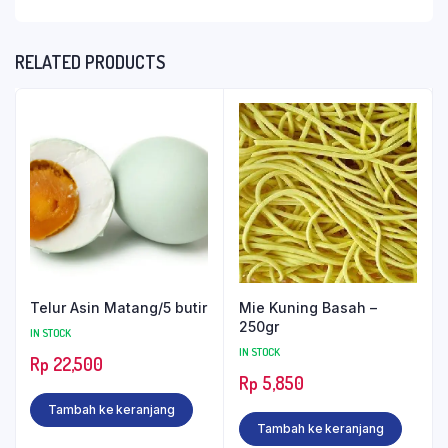
RELATED PRODUCTS
Telur Asin Matang/5 butir
Mie Kuning Basah –
250gr
IN STOCK
IN STOCK
Rp
22,500
Rp
5,850
Tambah ke keranjang
Tambah ke keranjang