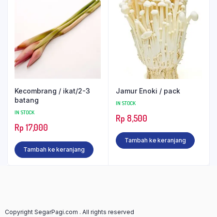
Kecombrang / ikat/2-3
Jamur Enoki / pack
batang
IN STOCK
IN STOCK
Rp
8,500
Rp
17,000
Tambah ke keranjang
Tambah ke keranjang
Copyright SegarPagi.com . All rights reserved