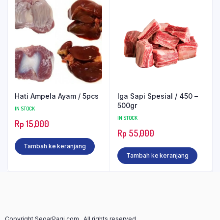
Hati Ampela Ayam / 5pcs
Iga Sapi Spesial / 450 –
500gr
IN STOCK
IN STOCK
Rp
15,000
Rp
55,000
Tambah ke keranjang
Tambah ke keranjang
Copyright SegarPagi.com . All rights reserved