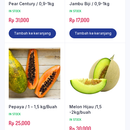
Pear Century / 0,9-1kg
Jambu Biji / 0,9-1kg
IN STOCK
IN STOCK
Rp
31,000
Rp
17,000
Tambah ke keranjang
Tambah ke keranjang
Pepaya / 1 – 1,5 kg/Buah
Melon Hijau /1,5
-2kg/buah
IN STOCK
IN STOCK
Rp
25,000
Rp
30,000