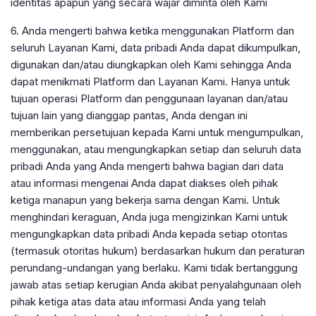
identitas apapun yang secara wajar diminta oleh Kami
6. Anda mengerti bahwa ketika menggunakan Platform dan
seluruh Layanan Kami, data pribadi Anda dapat dikumpulkan,
digunakan dan/atau diungkapkan oleh Kami sehingga Anda
dapat menikmati Platform dan Layanan Kami. Hanya untuk
tujuan operasi Platform dan penggunaan layanan dan/atau
tujuan lain yang dianggap pantas, Anda dengan ini
memberikan persetujuan kepada Kami untuk mengumpulkan,
menggunakan, atau mengungkapkan setiap dan seluruh data
pribadi Anda yang Anda mengerti bahwa bagian dari data
atau informasi mengenai Anda dapat diakses oleh pihak
ketiga manapun yang bekerja sama dengan Kami. Untuk
menghindari keraguan, Anda juga mengizinkan Kami untuk
mengungkapkan data pribadi Anda kepada setiap otoritas
(termasuk otoritas hukum) berdasarkan hukum dan peraturan
perundang-undangan yang berlaku. Kami tidak bertanggung
jawab atas setiap kerugian Anda akibat penyalahgunaan oleh
pihak ketiga atas data atau informasi Anda yang telah