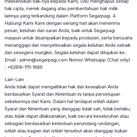
melisensikan hak-nya kepada Kami, (viii) menghapus setiap
hak cipta, merek dagang atau pemberitahuan hak milik
lainnya yang terkandung dalam Platform Segarpagi. 4.
Hubungi Kami Kami dengan senang hati akan menerima
pesan, keluhan dan saran Anda, baik untuk Segarpagi
maupun untuk disampaikan kepada produsen, serta berusaha
menanggapi dan menyelesaikan segala keluhan Anda sebaik
dan sesegera mungkin. Segala keluhan dapat ditujukan ke :
Email : admin@segarpagi.com Nomor Whatsapp (Chat only)
: +62819-1111-1689
Lain-Lain
Anda tidak dapat mengalihkan hak dan kewajiban Anda
berdasarkan Syarat dan Ketentuan ini tanpa persetujuan
sebelumnya dari Kami. Dalam hal terdapat istilah dalam
Syarat dan Ketentuan yang dianggap tidak sah, tidak berlaku,
atau tidak dapat dilaksanakan, baik secara keseluruhan atau
sebagian berdasarkan ketentuan perundang-undangan,
istilah atau bagian dari istilah tersebut akan dianggap bukan