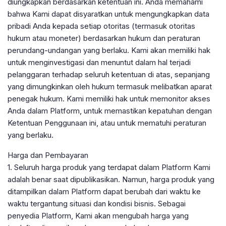
diungkapkan berdasarkan ketentuan ini. Anda memahami
bahwa Kami dapat disyaratkan untuk mengungkapkan data
pribadi Anda kepada setiap otoritas (termasuk otoritas
hukum atau moneter) berdasarkan hukum dan peraturan
perundang-undangan yang berlaku. Kami akan memiliki hak
untuk menginvestigasi dan menuntut dalam hal terjadi
pelanggaran terhadap seluruh ketentuan di atas, sepanjang
yang dimungkinkan oleh hukum termasuk melibatkan aparat
penegak hukum. Kami memiliki hak untuk memonitor akses
Anda dalam Platform, untuk memastikan kepatuhan dengan
Ketentuan Penggunaan ini, atau untuk mematuhi peraturan
yang berlaku.
Harga dan Pembayaran
1. Seluruh harga produk yang terdapat dalam Platform Kami
adalah benar saat dipublikasikan. Namun, harga produk yang
ditampilkan dalam Platform dapat berubah dari waktu ke
waktu tergantung situasi dan kondisi bisnis. Sebagai
penyedia Platform, Kami akan mengubah harga yang