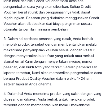
lebih kecil dari nilai Credit Voucher, tidak akan ada
pengembalian dana yang akan diberikan. Setiap Credit
Voucher bersifat unik dan penggunaannya tidak dapat
digabungkan. Pesanan yang dilakukan menggunakan Credit
Voucher akan dibebaskan dari biaya pengiriman secara
otomatis tanpa nilai minimum pembelian
3. Dalam hal terdapat pesanan yang rusak, Anda berhak
menolak produk tersebut dengan memberitahukan melalui
mekanisme penyampaian keluhan sesuai dengan Pasal 11
dengan menyertakan bukti foto yang terkait atau melalui
alamat email Kami dengan menyertakan invoice, nomor
pesanan, dan bukti foto yang terkait. Setelah pemeriksaan
laporan tersebut, Kami akan memberikan pengembalian dana
berupa Product Quality Voucher dalam waktu 1×24 jam
setelah laporan Anda diterima.
4. Dalam hal Anda menerima produk yang salah dengan yang
dipesan dan dibayar, Anda berhak untuk menukar produk
tersebut dengan memberitahukan melalui mekanisme