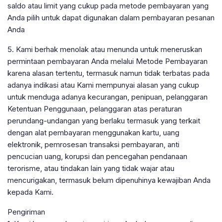
saldo atau limit yang cukup pada metode pembayaran yang
Anda pilih untuk dapat digunakan dalam pembayaran pesanan
Anda
5. Kami berhak menolak atau menunda untuk meneruskan
permintaan pembayaran Anda melalui Metode Pembayaran
karena alasan tertentu, termasuk namun tidak terbatas pada
adanya indikasi atau Kami mempunyai alasan yang cukup
untuk menduga adanya kecurangan, penipuan, pelanggaran
Ketentuan Penggunaan, pelanggaran atas peraturan
perundang-undangan yang berlaku termasuk yang terkait
dengan alat pembayaran menggunakan kartu, uang
elektronik, pemrosesan transaksi pembayaran, anti
pencucian uang, korupsi dan pencegahan pendanaan
terorisme, atau tindakan lain yang tidak wajar atau
mencurigakan, termasuk belum dipenuhinya kewajiban Anda
kepada Kami.
Pengiriman