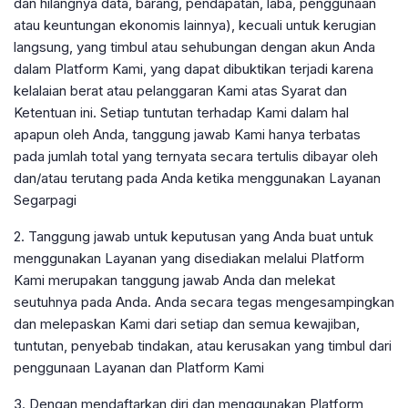
dan hilangnya data, barang, pendapatan, laba, penggunaan
atau keuntungan ekonomis lainnya), kecuali untuk kerugian
langsung, yang timbul atau sehubungan dengan akun Anda
dalam Platform Kami, yang dapat dibuktikan terjadi karena
kelalaian berat atau pelanggaran Kami atas Syarat dan
Ketentuan ini. Setiap tuntutan terhadap Kami dalam hal
apapun oleh Anda, tanggung jawab Kami hanya terbatas
pada jumlah total yang ternyata secara tertulis dibayar oleh
dan/atau terutang pada Anda ketika menggunakan Layanan
Segarpagi
2. Tanggung jawab untuk keputusan yang Anda buat untuk
menggunakan Layanan yang disediakan melalui Platform
Kami merupakan tanggung jawab Anda dan melekat
seutuhnya pada Anda. Anda secara tegas mengesampingkan
dan melepaskan Kami dari setiap dan semua kewajiban,
tuntutan, penyebab tindakan, atau kerusakan yang timbul dari
penggunaan Layanan dan Platform Kami
3. Dengan mendaftarkan diri dan menggunakan Platform