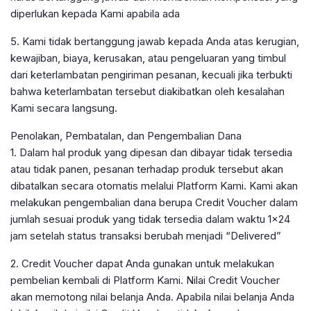
diperlukan kepada Kami apabila ada
5. Kami tidak bertanggung jawab kepada Anda atas kerugian,
kewajiban, biaya, kerusakan, atau pengeluaran yang timbul
dari keterlambatan pengiriman pesanan, kecuali jika terbukti
bahwa keterlambatan tersebut diakibatkan oleh kesalahan
Kami secara langsung.
Penolakan, Pembatalan, dan Pengembalian Dana
1. Dalam hal produk yang dipesan dan dibayar tidak tersedia
atau tidak panen, pesanan terhadap produk tersebut akan
dibatalkan secara otomatis melalui Platform Kami. Kami akan
melakukan pengembalian dana berupa Credit Voucher dalam
jumlah sesuai produk yang tidak tersedia dalam waktu 1×24
jam setelah status transaksi berubah menjadi “Delivered”
2. Credit Voucher dapat Anda gunakan untuk melakukan
pembelian kembali di Platform Kami. Nilai Credit Voucher
akan memotong nilai belanja Anda. Apabila nilai belanja Anda