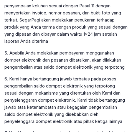
penyampaian keluhan sesuai dengan Pasal 11 dengan
menyertakan invoice, nomor pesanan, dan bukti foto yang
terkait. SegarPagi akan melakukan penukaran terhadap
produk yang Anda terima dengan produk yang sesuai dengan
yang dipesan dan dibayar dalam waktu 1×24 jam setelah
laporan Anda diterima
5. Apabila Anda melakukan pembayaran menggunakan
dompet elektronik dan pesanan dibatalkan, akan dilakukan
pengembalian atas saldo dompet elektronik yang terpotong
6. Kami hanya bertanggung jawab terbatas pada proses
pengembalian saldo dompet elektronik yang terpotong
sesuai dengan mekanisme yang ditentukan oleh Kami dan
penyelenggaran dompet elektronik. Kami tidak bertanggung
jawab atas keterlambatan atau kegagalan pengembalian
saldo dompet elektronik yang disebabkan oleh
penyelenggara dompet elektronik atau pihak ketiga lainnya