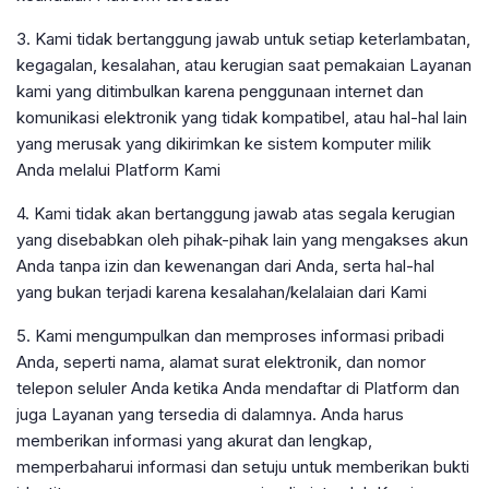
3. Kami tidak bertanggung jawab untuk setiap keterlambatan,
kegagalan, kesalahan, atau kerugian saat pemakaian Layanan
kami yang ditimbulkan karena penggunaan internet dan
komunikasi elektronik yang tidak kompatibel, atau hal-hal lain
yang merusak yang dikirimkan ke sistem komputer milik
Anda melalui Platform Kami
4. Kami tidak akan bertanggung jawab atas segala kerugian
yang disebabkan oleh pihak-pihak lain yang mengakses akun
Anda tanpa izin dan kewenangan dari Anda, serta hal-hal
yang bukan terjadi karena kesalahan/kelalaian dari Kami
5. Kami mengumpulkan dan memproses informasi pribadi
Anda, seperti nama, alamat surat elektronik, dan nomor
telepon seluler Anda ketika Anda mendaftar di Platform dan
juga Layanan yang tersedia di dalamnya. Anda harus
memberikan informasi yang akurat dan lengkap,
memperbaharui informasi dan setuju untuk memberikan bukti