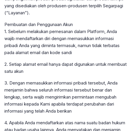
yang disediakan oleh produsen-produsen terpilih Segarpagi
(“Layanan”).
Pembuatan dan Penggunaan Akun
1. Sebelum melakukan pemesanan dalam Platform, Anda
wajib mendaftarkan diri dengan memasukkan informasi
pribadi Anda yang diminta termasuk, namun tidak terbatas
pada alamat email dan kode sandi
2. Setiap alamat email hanya dapat digunakan untuk membuat
satu akun
3. Dengan memasukkan informasi pribadi tersebut, Anda
menjamin bahwa seluruh informasi tersebut benar dan
lengkap, serta wajib mengirimkan permintaan mengubah
informasi kepada Kami apabila terdapat perubahan dari
informasi yang telah Anda berikan
4. Apabila Anda mendaftarkan atas nama suatu badan hukum
atau badan usaha lainnya, Anda menyatakan dan menjamin