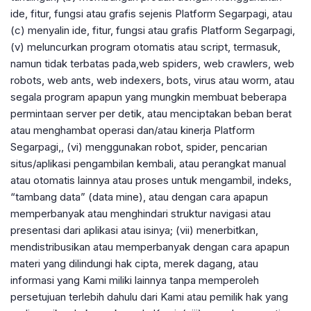
ide, fitur, fungsi atau grafis sejenis Platform Segarpagi, atau
(c) menyalin ide, fitur, fungsi atau grafis Platform Segarpagi,
(v) meluncurkan program otomatis atau script, termasuk,
namun tidak terbatas pada,web spiders, web crawlers, web
robots, web ants, web indexers, bots, virus atau worm, atau
segala program apapun yang mungkin membuat beberapa
permintaan server per detik, atau menciptakan beban berat
atau menghambat operasi dan/atau kinerja Platform
Segarpagi,, (vi) menggunakan robot, spider, pencarian
situs/aplikasi pengambilan kembali, atau perangkat manual
atau otomatis lainnya atau proses untuk mengambil, indeks,
“tambang data” (data mine), atau dengan cara apapun
memperbanyak atau menghindari struktur navigasi atau
presentasi dari aplikasi atau isinya; (vii) menerbitkan,
mendistribusikan atau memperbanyak dengan cara apapun
materi yang dilindungi hak cipta, merek dagang, atau
informasi yang Kami miliki lainnya tanpa memperoleh
persetujuan terlebih dahulu dari Kami atau pemilik hak yang