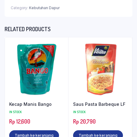
Category:
Kebutuhan Dapur
RELATED PRODUCTS
Kecap Manis Bango
Saus Pasta Barbeque LF
IN STOCK
IN STOCK
Rp
12,600
Rp
20,790
Tambah ke keranjang
Tambah ke keranjang