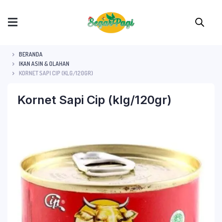
BERANDA
IKAN ASIN & OLAHAN
KORNET SAPI CIP (KLG/120GR)
Kornet Sapi Cip (klg/120gr)