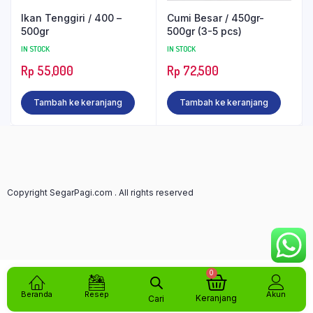
Ikan Tenggiri / 400 –
Cumi Besar / 450gr-
500gr
500gr (3-5 pcs)
IN STOCK
IN STOCK
Rp
55,000
Rp
72,500
Tambah ke keranjang
Tambah ke keranjang
Copyright SegarPagi.com . All rights reserved
0
Beranda
Resep
Akun
Keranjang
Cari