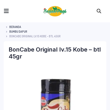
BERANDA
BUMBU DAPUR
BONCABE ORIGINAL LV.15 KOBE – BTL 45GR
BonCabe Original lv.15 Kobe – btl
45gr